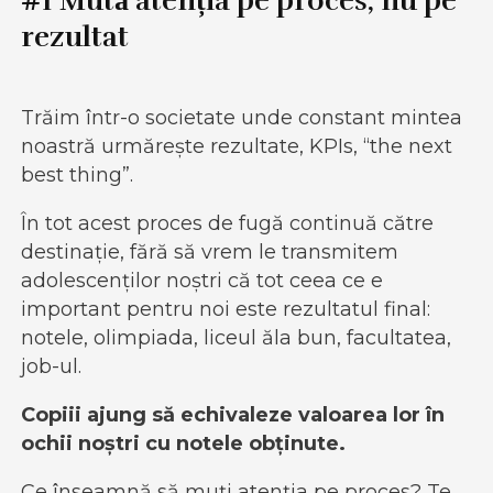
#1 Mută atenția pe proces, nu pe
rezultat
Trăim într-o societate unde constant mintea
noastră urmărește rezultate, KPIs, “the next
best thing”.
În tot acest proces de fugă continuă către
destinație, fără să vrem le transmitem
adolescenților noștri că tot ceea ce e
important pentru noi este rezultatul final:
notele, olimpiada, liceul ăla bun, facultatea,
job-ul.
Copiii ajung să echivaleze valoarea lor în
ochii noștri cu notele obținute.
Ce înseamnă să muți atenția pe proces? Te